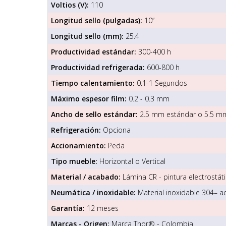
Voltios (V):
110
Longitud sello (pulgadas):
10”
Longitud sello (mm):
25.4
Productividad estándar:
300-400 h
Productividad refrigerada:
600-800 h
Tiempo calentamiento:
0.1-1 Segundos
Máximo espesor film:
0.2 - 0.3 mm
Ancho de sello estándar:
2.5 mm estándar o 5.5 m
Refrigeración:
Opciona
Accionamiento:
Peda
Tipo mueble:
Horizontal o Vertical
Material / acabado:
Lámina CR - pintura electrostáti
Neumática / inoxidable:
Material inoxidable 304– a
Garantía:
12 meses
Marcas - Origen:
Marca Thor® - Colombia