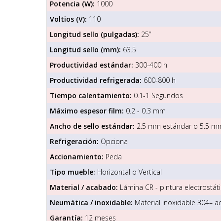
Potencia (W):
1000
Voltios (V):
110
Longitud sello (pulgadas):
25”
Longitud sello (mm):
63.5
Productividad estándar:
300-400 h
Productividad refrigerada:
600-800 h
Tiempo calentamiento:
0.1-1 Segundos
Máximo espesor film:
0.2 - 0.3 mm
Ancho de sello estándar:
2.5 mm estándar o 5.5 m
Refrigeración:
Opciona
Accionamiento:
Peda
Tipo mueble:
Horizontal o Vertical
Material / acabado:
Lámina CR - pintura electrostáti
Neumática / inoxidable:
Material inoxidable 304– a
Garantía:
12 meses