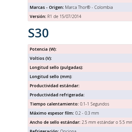
Marcas - Origen:
Marca Thor® - Colombia
Versión:
R1 de 15/07/2014
S30
Potencia (W):
Voltios (V):
Longitud sello (pulgadas):
Longitud sello (mm):
Productividad estándar:
Productividad refrigerada:
Tiempo calentamiento:
0.1-1 Segundos
Máximo espesor film:
0.2 - 0.3 mm
Ancho de sello estándar:
2.5 mm estándar o 5.5 m
Refrigeración:
Opciona