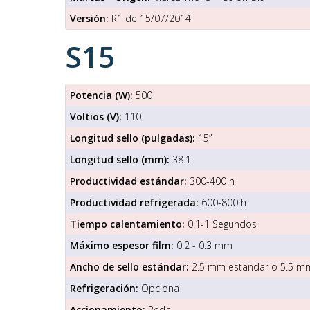
Versión:
R1 de 15/07/2014
S15
Potencia (W):
500
Voltios (V):
110
Longitud sello (pulgadas):
15”
Longitud sello (mm):
38.1
Productividad estándar:
300-400 h
Productividad refrigerada:
600-800 h
Tiempo calentamiento:
0.1-1 Segundos
Máximo espesor film:
0.2 - 0.3 mm
Ancho de sello estándar:
2.5 mm estándar o 5.5 m
Refrigeración:
Opciona
Accionamiento:
Peda