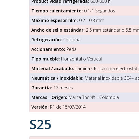
Productividad refrigerada:
600-800 h
Tiempo calentamiento:
0.1-1 Segundos
Máximo espesor film:
0.2 - 0.3 mm
Ancho de sello estándar:
2.5 mm estándar o 5.5 m
Refrigeración:
Opciona
Accionamiento:
Peda
Tipo mueble:
Horizontal o Vertical
Material / acabado:
Lámina CR - pintura electrostáti
Neumática / inoxidable:
Material inoxidable 304– a
Garantía:
12 meses
Marcas - Origen:
Marca Thor® - Colombia
Versión:
R1 de 15/07/2014
S25